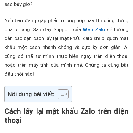
sao bây giờ?
Nếu bạn đang gặp phải trường hợp này thì cũng đừng
quá lo lắng. Sau đây Support của
Web Zalo
sẽ hướng
dẫn các bạn cách lấy lại mật khẩu Zalo khi bị quên mật
khẩu một cách nhanh chóng và cực kỳ đơn giản. Ai
cũng có thể tự mình thực hiện ngay trên điện thoại
hoặc trên máy tính của mình nhé. Chúng ta cùng bắt
đầu thôi nào!
Nội dung bài viết:
Cách lấy lại mật khẩu Zalo trên điện
thoại