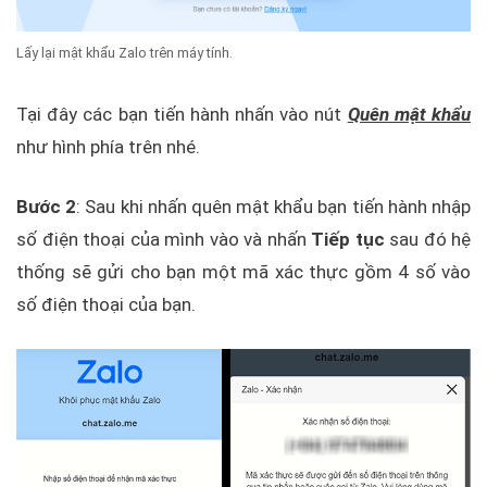
Lấy lại mật khẩu Zalo trên máy tính.
Tại đây các bạn tiến hành nhấn vào nút
Quên mật khẩu
như hình phía trên nhé.
Bước 2
: Sau khi nhấn quên mật khẩu bạn tiến hành nhập
số điện thoại của mình vào và nhấn
Tiếp tục
sau đó hệ
thống sẽ gửi cho bạn một mã xác thực gồm 4 số vào
số điện thoại của bạn.