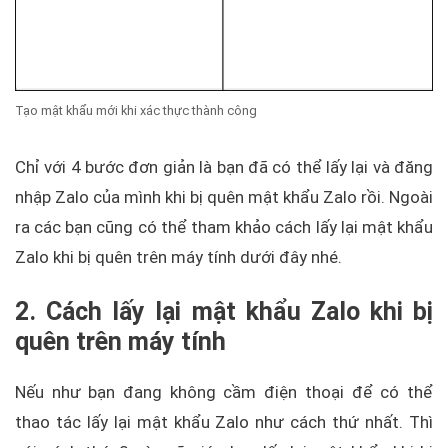
Tạo mật khẩu mới khi xác thực thành công
Chỉ với 4 bước đơn giản là bạn đã có thể lấy lại và đăng
nhập Zalo của mình khi bị quên mật khẩu Zalo rồi. Ngoài
ra các bạn cũng có thể tham khảo cách lấy lại mật khẩu
Zalo khi bị quên trên máy tính dưới đây nhé.
2. Cách lấy lại mật khẩu Zalo khi bị
quên trên máy tính
Nếu như bạn đang không cầm điện thoại để có thể
thao tác lấy lại mật khẩu Zalo như cách thứ nhất. Thì