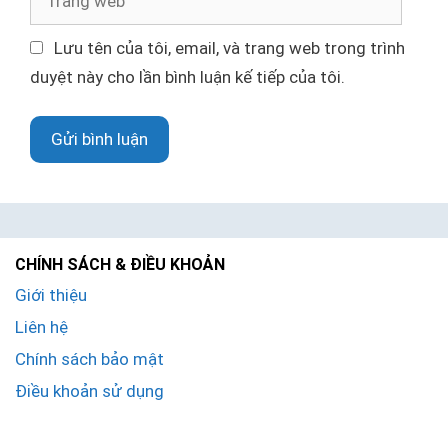
đ
r
i
a
Lưu tên của tôi, email, và trang web trong trình
ệ
n
duyệt này cho lần bình luận kế tiếp của tôi.
n
g
t
w
ử
e
b
CHÍNH SÁCH & ĐIỀU KHOẢN
Giới thiệu
Liên hệ
Chính sách bảo mật
Điều khoản sử dụng