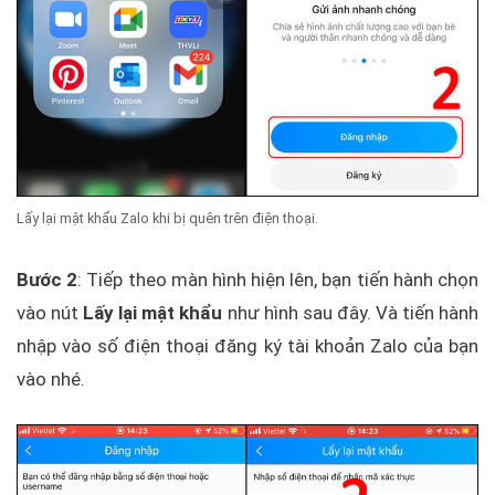
Lấy lại mật khẩu Zalo khi bị quên trên điện thoại.
Bước 2
: Tiếp theo màn hình hiện lên, bạn tiến hành chọn
vào nút
Lấy lại mật khẩu
như hình sau đây. Và tiến hành
nhập vào số điện thoại đăng ký tài khoản Zalo của bạn
vào nhé.