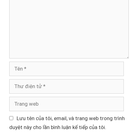
ì
n
h
l
u
ậ
n
T
ê
n
T
h
ư
T
đ
r
i
a
Lưu tên của tôi, email, và trang web trong trình
ệ
n
duyệt này cho lần bình luận kế tiếp của tôi.
n
g