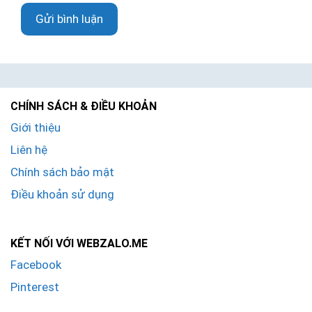
t
w
ử
e
b
CHÍNH SÁCH & ĐIỀU KHOẢN
Giới thiệu
Liên hệ
Chính sách bảo mật
Điều khoản sử dụng
KẾT NỐI VỚI WEBZALO.ME
Facebook
Pinterest